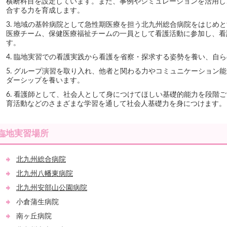
横断科目を設定しています。また、事例やシミュレーションを活用し
合する力を育成します。
地域の基幹病院として急性期医療を担う北九州総合病院をはじめと
医療チーム、保健医療福祉チームの一員として看護活動に参加し、看
す。
臨地実習での看護実践から看護を省察・探求する姿勢を養い、自ら
グループ演習を取り入れ、他者と関わる力やコミュニケーション能
ダーシップを養います。
看護師として、社会人として身につけてほしい基礎的能力を段階ご
育活動などのさまざまな学習を通して社会人基礎力を身につけます。
臨地実習場所
北九州総合病院
北九州八幡東病院
北九州安部山公園病院
小倉蒲生病院
南ヶ丘病院